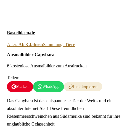
Neue Ausmalbilder & Bastelideen direkt in dein Postfach
×
Anmelden
Bastelideen.de
Alter:
Ab 3 Jahren
Sammlung:
Tiere
Ausmalbilder Capybara
6 kostenlose Ausmalbilder zum Ausdrucken
Teilen:
Merken
WhatsApp
Link kopieren
Das Capybara ist das entspannteste Tier der Welt - und ein
absoluter Internet-Star! Diese freundlichen
Riesenmeerschweinchen aus Südamerika sind bekannt für ihre
unglaubliche Gelassenheit.