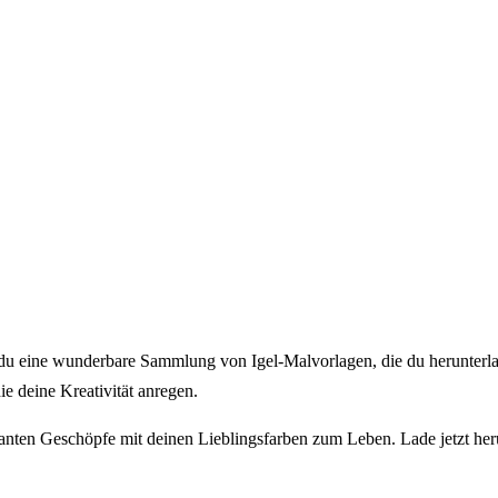
Bastelideen direkt in dein Postfach
du eine wunderbare Sammlung von Igel-Malvorlagen, die du herunterl
ie deine Kreativität anregen.
manten Geschöpfe mit deinen Lieblingsfarben zum Leben. Lade jetzt h