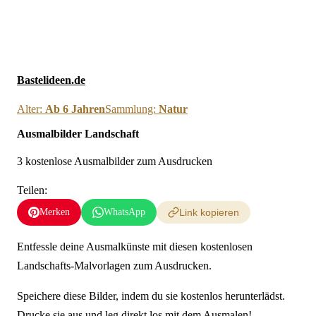
Neue Ausmalbilder & Bastelideen direkt in dein Postfach
×
Anmelden
Bastelideen.de
Alter:
Ab 6 Jahren
Sammlung:
Natur
Ausmalbilder Landschaft
3 kostenlose Ausmalbilder zum Ausdrucken
Teilen:
Merken
WhatsApp
Link kopieren
Entfessle deine Ausmalkünste mit diesen kostenlosen
Landschafts-Malvorlagen zum Ausdrucken.
Speichere diese Bilder, indem du sie kostenlos herunterlädst.
Drucke sie aus und leg direkt los mit dem Ausmalen!