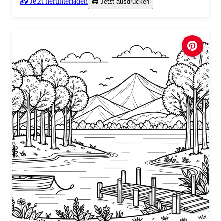
📥 Jetzt herunterladen
🖨️ Jetzt ausdrucken