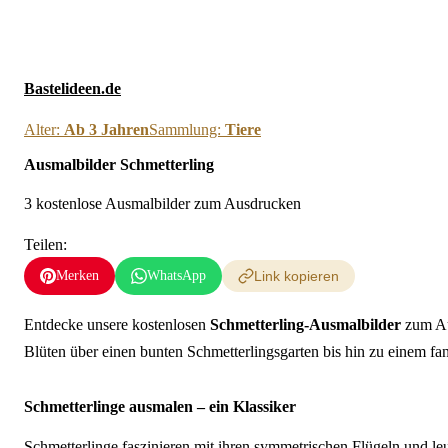
Neue Ausmalbilder & 
Bastelideen.de
Alter:
Ab 3 Jahren
Sammlung:
Tiere
Ausmalbilder Schmetterling
3 kostenlose Ausmalbilder zum Ausdrucken
Teilen:
Merken
WhatsApp
Link kopieren
Entdecke unsere kostenlosen
Schmetterling-Ausmalbilder
zum Au
Blüten über einen bunten Schmetterlingsgarten bis hin zu einem fa
Schmetterlinge ausmalen – ein Klassiker
Schmetterlinge faszinieren mit ihren symmetrischen Flügeln und l