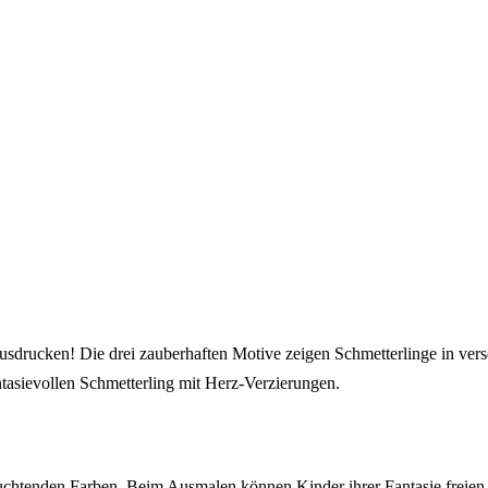
Bastelideen direkt in dein Postfach
sdrucken! Die drei zauberhaften Motive zeigen Schmetterlinge in ver
ntasievollen Schmetterling mit Herz-Verzierungen.
euchtenden Farben. Beim Ausmalen können Kinder ihrer Fantasie freien