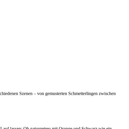
×
Anmelden
schiedenen Szenen – von gemusterten Schmetterlingen zwischen
 Lauf lassen: Ob naturgetreu mit Orange und Schwarz wie ein