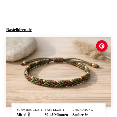
Neue Ausmalbilder & Bastelideen direkt in dein Postfach
×
Anmelden
Bastelideen.de
SCHWIERIGKEIT
BASTELZEIT
UNORDNUNG
Mittel ✌️
30-45 Minuten
Sauber ✨