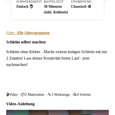
SCHWIERIGKEIT
BASTELZEIT
UNORDNUNG
Einfach 👌
30 Minuten
Chaotisch 🎨
(inkl. Kühlzeit)
Alter:
Alle Altersgruppen
Schleim selber machen
Schleim ohne Kleber - Mache extrem lustigen Schleim mit nur
2 Zutaten! Lass deiner Kreativität freien Lauf - jetzt
nachmachen!
Springe zur Anleitung
🎬
Video
📦
2 Materialien
🔧
3 Werkzeuge
📝
4 Schritte
Video-Anleitung
Schleim selber machen abspielen