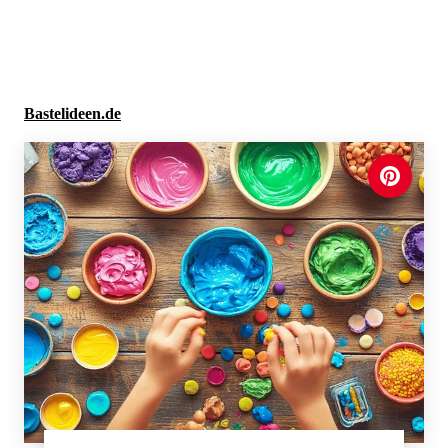
Neue Ausmalbilder & Bastelideen direkt in dein Postfach
×
Anmelden
Bastelideen.de