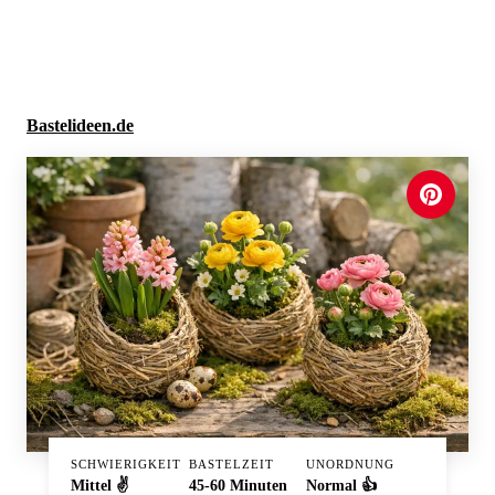
Neue Ausmalbilder & Bastelideen direkt in dein Postfach
×
Anmelden
Bastelideen.de
SCHWIERIGKEIT
BASTELZEIT
UNORDNUNG
Mittel ✌️
45-60 Minuten
Normal 👍