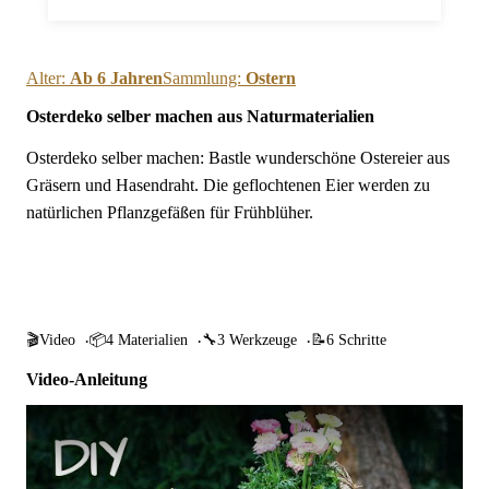
Alter:
Ab 6 Jahren
Sammlung:
Ostern
Osterdeko selber machen aus Naturmaterialien
Osterdeko selber machen: Bastle wunderschöne Ostereier aus
Gräsern und Hasendraht. Die geflochtenen Eier werden zu
natürlichen Pflanzgefäßen für Frühblüher.
Springe zur Anleitung
🎬
Video
📦
4 Materialien
🔧
3 Werkzeuge
📝
6 Schritte
Video-Anleitung
Osterdeko selber machen aus Naturmaterialien abspielen